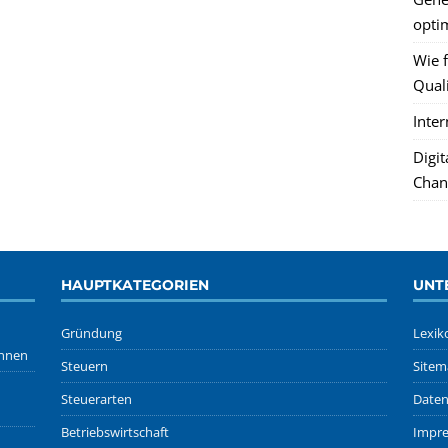
optim
Wie f
Quali
Inte
Digi
Chan
HAUPTKATEGORIEN
UNT
Gründung
Lexik
önnen
Steuern
Sitem
Steuerarten
Daten
Betriebswirtschaft
Impr