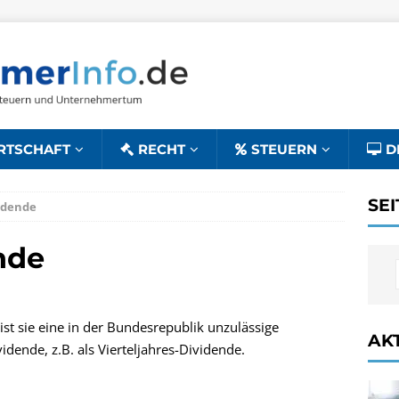
RTSCHAFT
RECHT
STEUERN
D
SE
idende
nde
ist sie eine in der Bundesrepublik unzulässige
AK
dende, z.B. als Vierteljahres-Dividende.