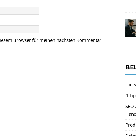
 diesem Browser für meinen nächsten Kommentar
BE
Die S
4 Ti
SEO 
Hand
Produ
Gehe