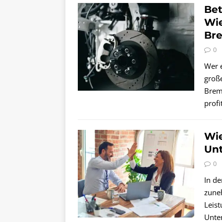
Bet
Wi
Bre
0
Wer e
groß
Brems
profi
Wie
Un
0
In de
zune
Leist
Unte