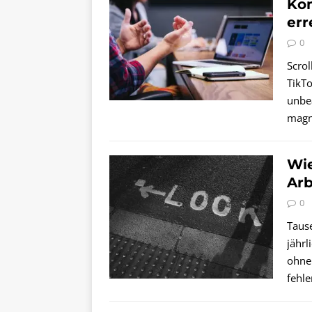
Kom
err
0
Scrol
TikTo
unbe
magn
Wie
Arb
0
Taus
jährl
ohne 
fehl