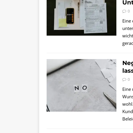
Un
0
Eine
unte
wicht
gerad
Neg
las
0
Eine 
Wuns
wohl
Kund
Bele