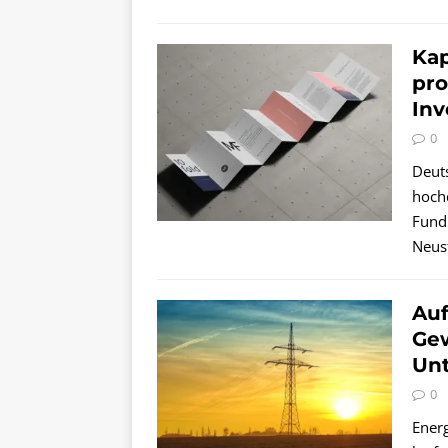
Kap
pro
Inv
0
Deuts
hochd
Fundr
Neust
Au
Gew
Un
0
Ener