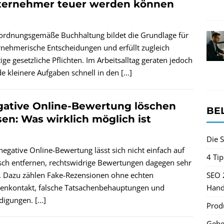
ternehmer teuer werden können
 ordnungsgemäße Buchhaltung bildet die Grundlage für
rnehmerische Entscheidungen und erfüllt zugleich
ige gesetzliche Pflichten. Im Arbeitsalltag geraten jedoch
e kleinere Aufgaben schnell in den
[…]
ative Online-Bewertung löschen
BE
sen: Was wirklich möglich ist
Die S
negative Online-Bewertung lässt sich nicht einfach auf
4 Ti
ch entfernen, rechtswidrige Bewertungen dagegen sehr
SEO 
. Dazu zählen Fake-Rezensionen ohne echten
Hand
enkontakt, falsche Tatsachenbehauptungen und
idigungen.
[…]
Produ
Gehe