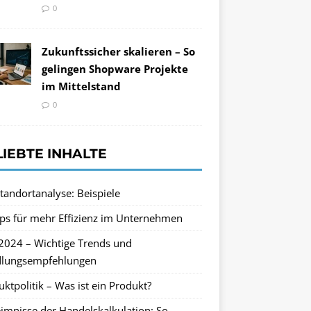
0
Zukunftssicher skalieren – So
gelingen Shopware Projekte
im Mittelstand
0
LIEBTE INHALTE
tandortanalyse: Beispiele
pps für mehr Effizienz im Unternehmen
2024 – Wichtige Trends und
lungsempfehlungen
ktpolitik – Was ist ein Produkt?
imnisse der Handelskalkulation: So