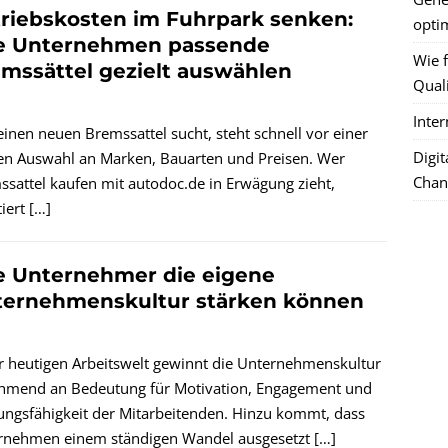
riebskosten im Fuhrpark senken:
optim
e Unternehmen passende
Wie f
mssättel gezielt auswählen
Quali
Inte
inen neuen Bremssattel sucht, steht schnell vor einer
Digi
en Auswahl an Marken, Bauarten und Preisen. Wer
Chan
sattel kaufen mit autodoc.de in Erwägung zieht,
tiert
[…]
 Unternehmer die eigene
ternehmenskultur stärken können
r heutigen Arbeitswelt gewinnt die Unternehmenskultur
hmend an Bedeutung für Motivation, Engagement und
ungsfähigkeit der Mitarbeitenden. Hinzu kommt, dass
rnehmen einem ständigen Wandel ausgesetzt
[…]