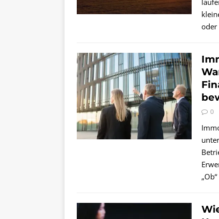
lauf
klei
oder
Imm
Wa
Fi
be
0
Immob
unte
Betri
Erwe
„Ob“
Wie