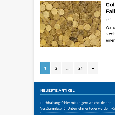
Gol
Fal
0
Waru
steck
eine
1
2
…
21
»
NEUESTE ARTIKEL
Buchhaltungsfehler mit Folgen: Welche kleinen
Versäumnisse für Unternehmer teuer werden k