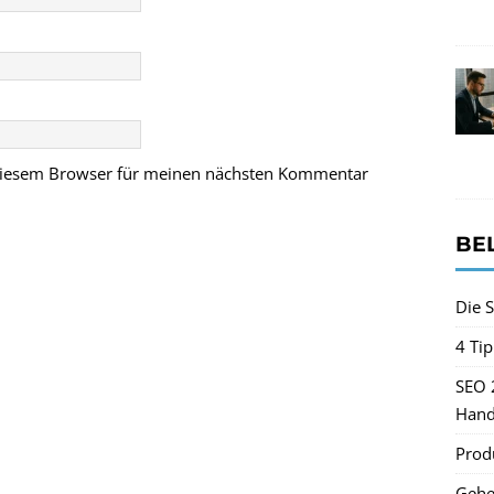
 diesem Browser für meinen nächsten Kommentar
BE
Die S
4 Ti
SEO 
Hand
Produ
Gehe