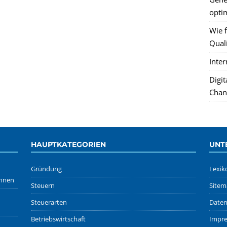
optim
Wie f
Quali
Inte
Digi
Chan
HAUPTKATEGORIEN
UNT
Gründung
Lexik
önnen
Steuern
Sitem
Steuerarten
Daten
Betriebswirtschaft
Impr