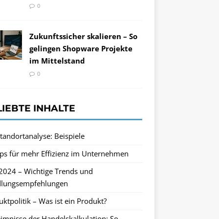
0
Zukunftssicher skalieren – So
gelingen Shopware Projekte
im Mittelstand
0
LIEBTE INHALTE
tandortanalyse: Beispiele
pps für mehr Effizienz im Unternehmen
2024 – Wichtige Trends und
lungsempfehlungen
ktpolitik – Was ist ein Produkt?
imnisse der Handelskalkulation: So