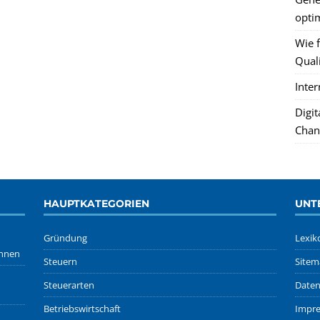
optim
Wie f
Quali
Inte
Digi
Chan
HAUPTKATEGORIEN
UNT
Gründung
Lexik
önnen
Steuern
Sitem
Steuerarten
Daten
Betriebswirtschaft
Impr