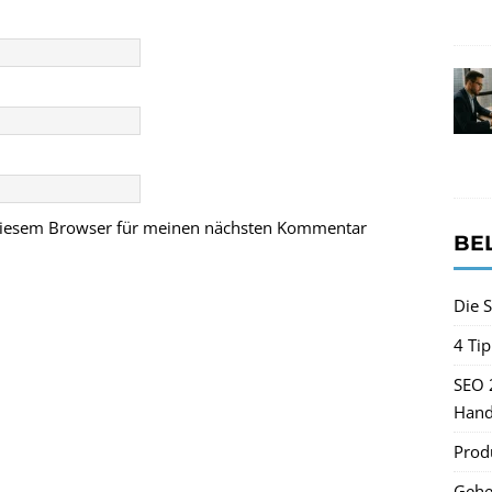
 diesem Browser für meinen nächsten Kommentar
BE
Die S
4 Ti
SEO 
Hand
Produ
Gehe