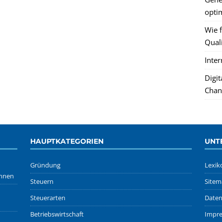
optim
Wie f
Quali
Inte
Digi
Chan
HAUPTKATEGORIEN
UNT
Gründung
Lexik
önnen
Steuern
Sitem
Steuerarten
Daten
Betriebswirtschaft
Impr