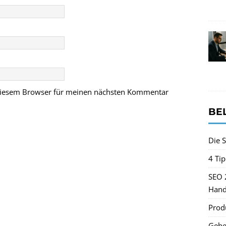
 diesem Browser für meinen nächsten Kommentar
BE
Die S
4 Ti
SEO 
Hand
Produ
Gehe