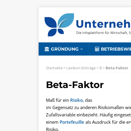
GRÜNDUNG
BETRIEBSWI
Startseite
>
Lexikon-Einträge
>
B
>
Beta-Faktor
Beta-Faktor
Maß für ein
Risiko
, das
im Gegensatz zu anderen Risikomaßen wie
Zufallsvariable einbezieht. Häufig eingese
einem
Portefeuille
als Ausdruck für die e
Risiko.