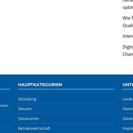
optim
Wie f
Quali
Inte
Digi
Chan
HAUPTKATEGORIEN
UNT
Gründung
Lexik
önnen
Steuern
Sitem
Steuerarten
Daten
Betriebswirtschaft
Impr