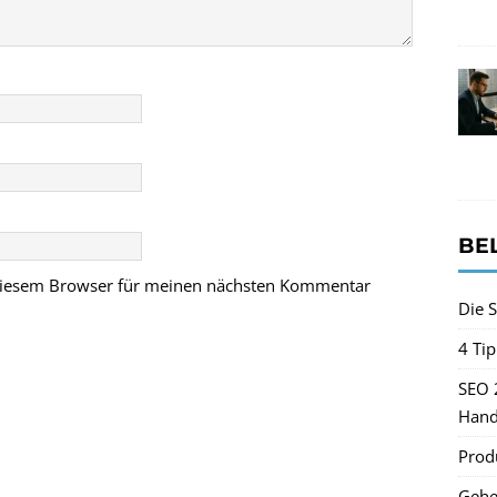
BE
 diesem Browser für meinen nächsten Kommentar
Die S
4 Ti
SEO 
Hand
Produ
Gehe