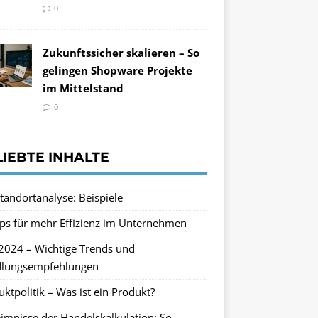
0
Zukunftssicher skalieren – So
gelingen Shopware Projekte
im Mittelstand
0
LIEBTE INHALTE
tandortanalyse: Beispiele
pps für mehr Effizienz im Unternehmen
2024 – Wichtige Trends und
lungsempfehlungen
ktpolitik – Was ist ein Produkt?
imnisse der Handelskalkulation: So