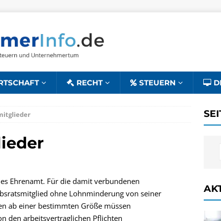
RTSCHAFT
RECHT
STEUERN
D
SE
mitglieder
lieder
iches Ehrenamt. Für die damit verbundenen
AK
ebsratsmitglied ohne Lohnminderung von seiner
rieben ab einer bestimmten Größe müssen
on den arbeitsvertraglichen Pflichten