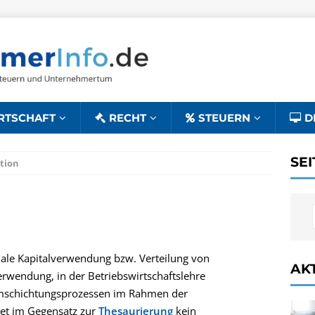
RTSCHAFT
RECHT
STEUERN
D
SE
ation
male Kapitalverwendung bzw. Verteilung von
AK
erwendung, in der Betriebswirtschaftslehre
umschichtungsprozessen im Rahmen der
et im Gegensatz zur
Thesaurierung
kein