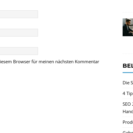
 diesem Browser für meinen nächsten Kommentar
BE
Die S
4 Ti
SEO 
Hand
Produ
Gehe