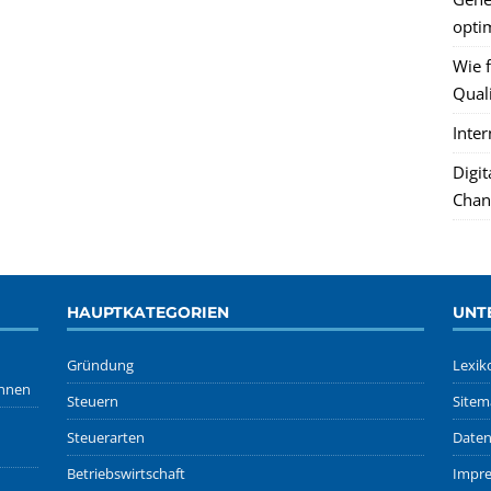
optim
Wie f
Quali
Inte
Digi
Chan
HAUPTKATEGORIEN
UNT
Gründung
Lexik
önnen
Steuern
Sitem
Steuerarten
Daten
Betriebswirtschaft
Impr