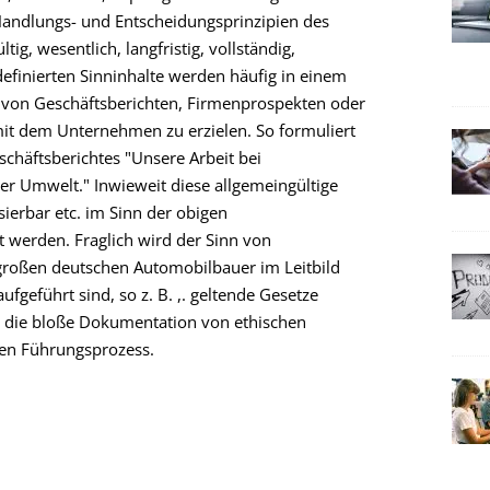
r Handlungs- und Entscheidungsprinzipien des
ig, wesentlich, langfristig, vollständig,
 definierten Sinninhalte werden häufig in einem
 von Geschäftsberichten, Firmenprospekten oder
 mit dem Unternehmen zu erzielen. So formuliert
chäftsberichtes "Unsere Arbeit bei
r Umwelt." Inwieweit diese allgemeingültige
isierbar etc. im Sinn der obigen
 werden. Fraglich wird der Sinn von
großen deutschen Automobilbauer im Leitbild
fgeführt sind, so z. B. ,. geltende Gesetze
ls die bloße Dokumentation von ethischen
hen Führungsprozess.