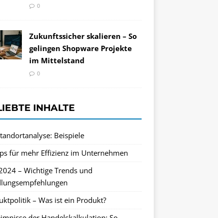
0
Zukunftssicher skalieren – So
gelingen Shopware Projekte
im Mittelstand
0
LIEBTE INHALTE
tandortanalyse: Beispiele
pps für mehr Effizienz im Unternehmen
2024 – Wichtige Trends und
lungsempfehlungen
ktpolitik – Was ist ein Produkt?
imnisse der Handelskalkulation: So