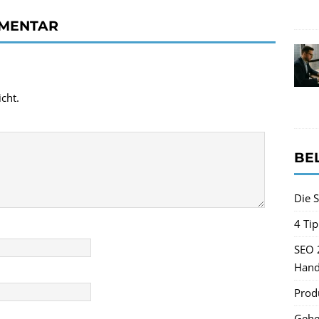
MMENTAR
cht.
BE
Die S
4 Ti
SEO 
Hand
Produ
Gehe