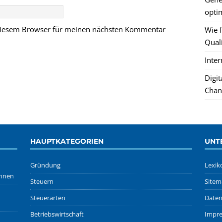
optim
 diesem Browser für meinen nächsten Kommentar
Wie f
Quali
Inte
Digi
Chan
HAUPTKATEGORIEN
UNT
Gründung
Lexik
önnen
Steuern
Sitem
Steuerarten
Daten
Betriebswirtschaft
Impr