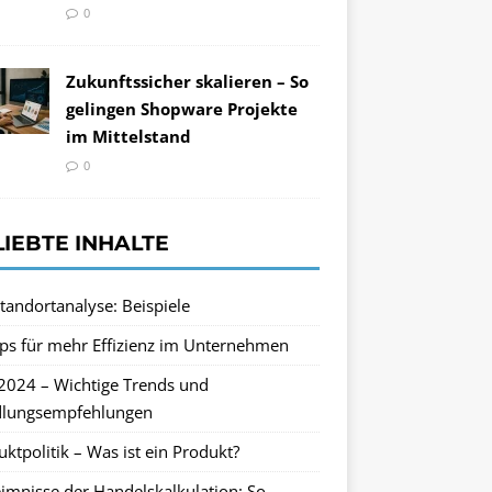
0
Zukunftssicher skalieren – So
gelingen Shopware Projekte
im Mittelstand
0
LIEBTE INHALTE
tandortanalyse: Beispiele
pps für mehr Effizienz im Unternehmen
2024 – Wichtige Trends und
lungsempfehlungen
ktpolitik – Was ist ein Produkt?
imnisse der Handelskalkulation: So