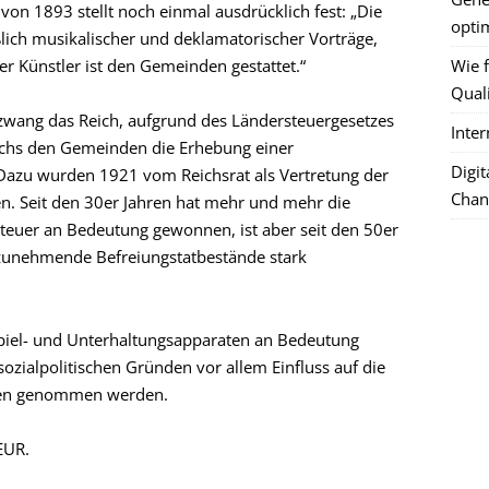
n 1893 stellt noch einmal ausdrücklich fest: „Die
optim
lich musikalischer und deklamatorischer Vorträge,
 Künstler ist den Gemeinden gestattet.“
Wie f
Quali
zwang das Reich, aufgrund des Ländersteuergesetzes
Inte
ichs den Gemeinden die Erhebung einer
Digi
Dazu wurden 1921 vom Reichsrat als Vertretung der
Chan
n. Seit den 30er Jahren hat mehr und mehr die
steuer an Bedeutung gewonnen, ist aber seit den 50er
 zunehmende Befreiungstatbestände stark
 Spiel- und Unterhaltungsapparaten an Bedeutung
zialpolitischen Gründen vor allem Einfluss auf die
llen genommen werden.
EUR.