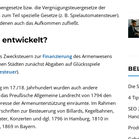
engesetze bzw. die Vergnügungsteuergesetze der
um Teil spezielle Gesetze (z. B. Spielautomatensteuer).
 denen auch das Aufkommen zufließt.
r entwickelt?
ls Zwecksteuern zur
Finanzierung
des Armenwesens
hen Städten zunächst Abgaben auf Glücksspiele
BE
iesteuer
).
Die S
g im 17./18. Jahrhundert wurden auch andere
die das Preußische Allgemeine Landrecht von 1794 den
4 Ti
eresse der Armenunterstützung einräumte. Im Rahmen
SEO 
schriften zur Besteuerung von Billards, Kegelbahnen,
Hand
ater, Konzerten und dgl. 1796 in Hamburg, 1810 in
, 1869 in Bayern.
Produ
Gehe