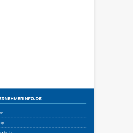
ERNEHMERINFO.DE
on
ap
schutz