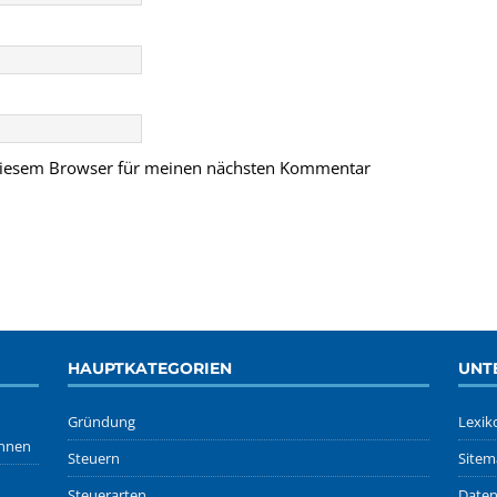
 diesem Browser für meinen nächsten Kommentar
HAUPTKATEGORIEN
UNT
Gründung
Lexik
önnen
Steuern
Sitem
Steuerarten
Daten