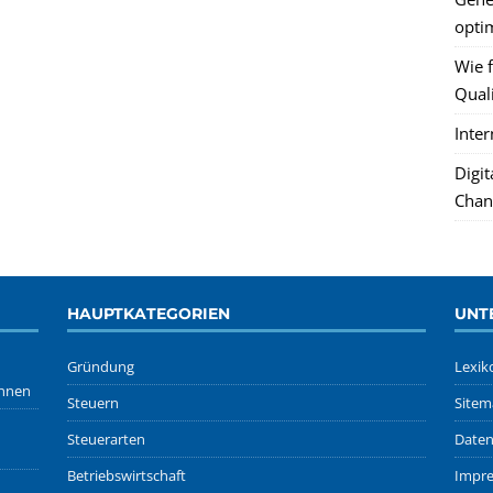
optim
Wie f
Quali
Inte
Digi
Chan
HAUPTKATEGORIEN
UNT
Gründung
Lexik
önnen
Steuern
Sitem
Steuerarten
Daten
Betriebswirtschaft
Impr