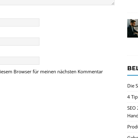
BE
 diesem Browser für meinen nächsten Kommentar
Die S
4 Ti
SEO 
Hand
Produ
Gehe