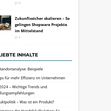
0
Zukunftssicher skalieren – So
gelingen Shopware Projekte
im Mittelstand
0
LIEBTE INHALTE
tandortanalyse: Beispiele
pps für mehr Effizienz im Unternehmen
2024 – Wichtige Trends und
lungsempfehlungen
ktpolitik – Was ist ein Produkt?
imnisse der Handelskalkulation: So