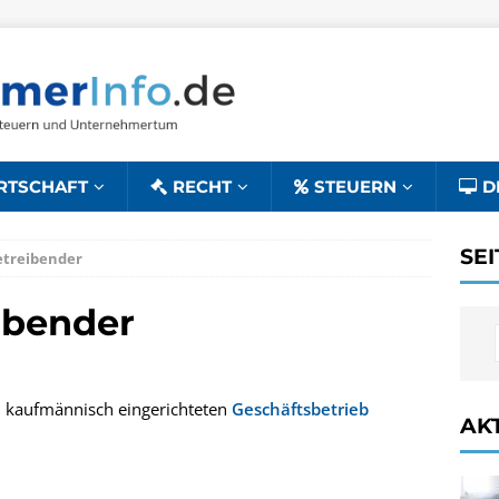
RTSCHAFT
RECHT
STEUERN
D
SE
etreibender
ibender
n kaufmännisch eingerichteten
Geschäftsbetrieb
AK