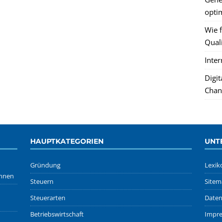
optim
Wie f
Quali
Inte
Digi
Chan
HAUPTKATEGORIEN
UNT
Gründung
Lexik
önnen
Steuern
Sitem
Steuerarten
Daten
Betriebswirtschaft
Impr