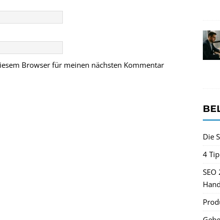
 diesem Browser für meinen nächsten Kommentar
BE
Die S
4 Ti
SEO 
Hand
Produ
Gehe