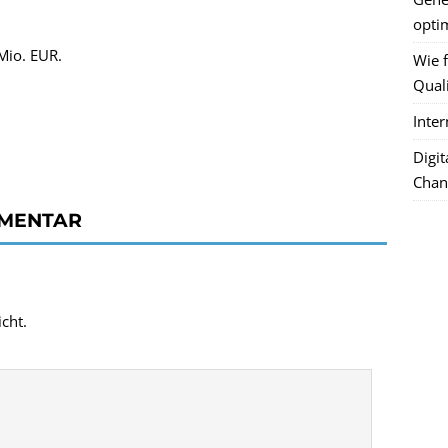
optim
Mio. EUR.
Wie f
Quali
Inte
Digi
Chan
MMENTAR
cht.