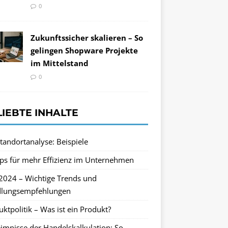
0
Zukunftssicher skalieren – So
gelingen Shopware Projekte
im Mittelstand
0
LIEBTE INHALTE
tandortanalyse: Beispiele
pps für mehr Effizienz im Unternehmen
2024 – Wichtige Trends und
lungsempfehlungen
ktpolitik – Was ist ein Produkt?
imnisse der Handelskalkulation: So