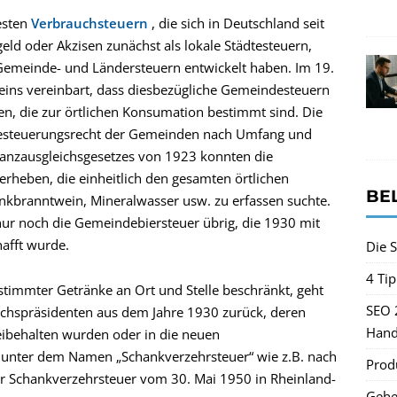
esten
Verbrauchsteuern
, die sich in Deutschland seit
d oder Akzisen zunächst als lokale Städtesteuern,
Gemeinde- und Ländersteuern entwickelt haben. Im 19.
reins vereinbart, dass diesbezügliche Gemeindesteuern
n, die zur örtlichen Konsumation bestimmt sind. Die
Besteuerungsrecht der Gemeinden nach Umfang und
nanzausgleichsgesetzes von 1923 konnten die
rheben, die einheitlich den gesamten örtlichen
BE
nkbranntwein, Mineralwasser usw. zu erfassen suchte.
nur noch die Gemeindebiersteuer übrig, die 1930 mit
hafft wurde.
Die S
4 Ti
stimmter Getränke an Ort und Stelle beschränkt, geht
SEO 
ichspräsidenten aus dem Jahre 1930 zurück, deren
Hand
eibehalten wurden oder in die neuen
 unter dem Namen „Schankverzehrsteuer“ wie z.B. nach
Produ
r Schankverzehrsteuer vom 30. Mai 1950 in Rheinland-
Gehe