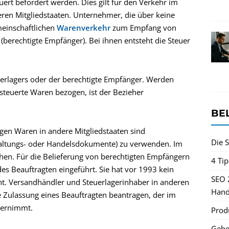
ert befördert werden. Dies gilt für den Verkehr im
eren Mitgliedstaaten. Unternehmer, die über keine
meinschaftlichen
Warenverkehr
zum Empfang von
berechtigte Empfänger). Bei ihnen entsteht die Steuer
uerlagers oder der berechtigte Empfänger. Werden
rsteuerte Waren bezogen, ist der Bezieher
BE
gen Waren in andere Mitgliedstaaten sind
Die S
altungs- oder Handelsdokumente) zu verwenden. Im
ehen. Für die Belieferung von berechtigten Empfängern
4 Ti
s Beauftragten eingeführt. Sie hat vor 1993 kein
SEO 
t. Versandhändler und Steuerlagerinhaber in anderen
Hand
e Zulassung eines Beauftragten beantragen, der im
übernimmt.
Produ
Gehe