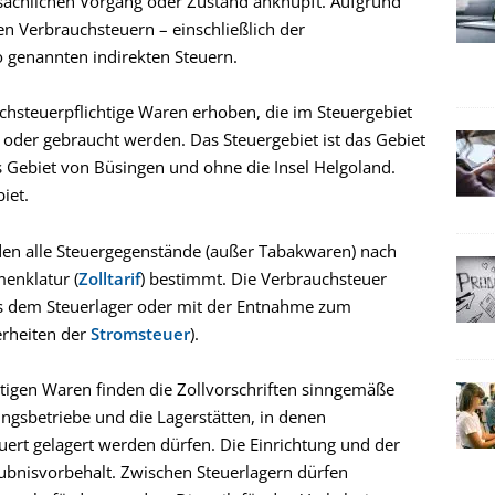
sächlichen Vorgang oder Zustand anknüpft. Aufgrund
n Verbrauchsteuern – einschließlich der
 genannten indirekten Steuern.
hsteuerpflichtige Waren erhoben, die im Steuergebiet
- oder gebraucht werden. Das Steuergebiet ist das Gebiet
 Gebiet von Büsingen und ohne die Insel Helgoland.
iet.
en alle Steuergegenstände (außer Tabakwaren) nach
enklatur (
Zolltarif
) bestimmt. Die Verbrauchsteuer
us dem Steuerlager oder mit der Entnahme zum
erheiten der
Stromsteuer
).
tigen Waren finden die Zollvorschriften sinngemäße
ngsbetriebe und die Lagerstätten, in denen
uert gelagert werden dürfen. Die Einrichtung und der
laubnisvorbehalt. Zwischen Steuerlagern dürfen