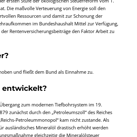
der ersten Stufe der ökologischen Steuerreform vom 1.
at. Die maßvolle Verteuerung von Energie soll den
tvollen Ressourcen und damit zur Schonung der
hraufkommen im Bundeshaushalt Mittel zur Verfügung,
 der Rentenversicherungsbeiträge den Faktor Arbeit zu
er?
rhoben und fließt dem Bund als Einnahme zu.
r entwickelt?
 Übergang zum modernen Tiefbohrsystem im 19.
879 zunächst durch den „Petroleumszoll“ des Reiches
e „Reichs-Petroleummonopol“ kam nicht zustande. Als
ür ausländisches Mineralöl drastisch erhöht werden
ungsmaßnahme gleichzeitig die Mineralölsteuer