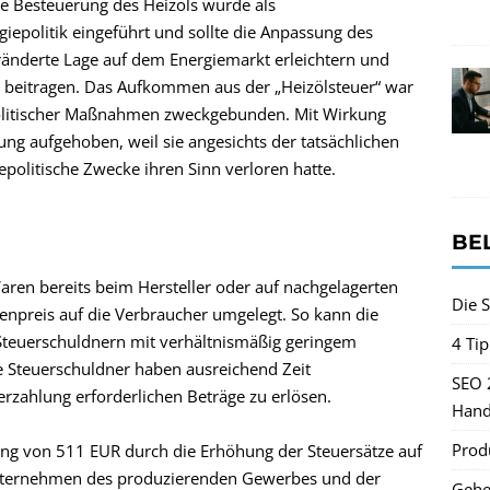
 Besteuerung des Heizöls wurde als
giepolitik eingeführt und sollte die Anpassung des
änderte Lage auf dem Energiemarkt erleichtern und
r beitragen. Das Aufkommen aus der „Heizölsteuer“ war
olitischer Maßnahmen zweckgebunden. Mit Wirkung
g aufgehoben, weil sie angesichts der tatsächlichen
politische Zwecke ihren Sinn verloren hatte.
BE
Waren bereits beim Hersteller oder auf nachgelagerten
Die S
npreis auf die Verbraucher umgelegt. So kann die
Steuerschuldnern mit verhältnismäßig geringem
4 Ti
 Steuerschuldner haben ausreichend Zeit
SEO 
uerzahlung erforderlichen Beträge zu erlösen.
Hand
Produ
tung von 511 EUR durch die Erhöhung der Steuersätze auf
Unternehmen des produzierenden Gewerbes und der
Gehe