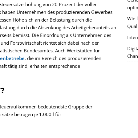
 Steuersatzerhöhung von 20 Prozent der vollen
optim
s haben Unternehmen des produzierenden Gewerbes
Wie f
essen Höhe sich an der Belastung durch die
Quali
tlastung durch die Absenkung des Arbeitgeberanteils an
rseits bemisst. Die Einordnung als Unternehmen des
Inte
nd Forstwirtschaft richtet sich dabei nach der
Digi
Statistischen Bundesamtes. Auch Werkstätten für
Chan
genbetriebe
, die im Bereich des produzierenden
ft tätig sind, erhalten entsprechende
r?
as Steueraufkommen bedeutendste Gruppe der
rsätze betragen je 1.000 l für