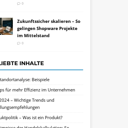
0
Zukunftssicher skalieren – So
gelingen Shopware Projekte
im Mittelstand
0
LIEBTE INHALTE
tandortanalyse: Beispiele
pps für mehr Effizienz im Unternehmen
2024 – Wichtige Trends und
lungsempfehlungen
ktpolitik – Was ist ein Produkt?
imnisse der Handelskalkulation: So