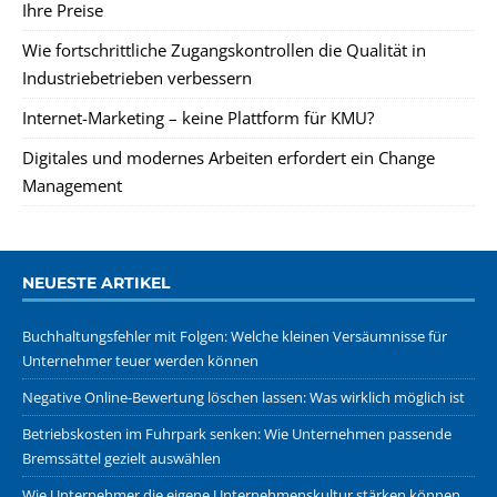
Ihre Preise
Wie fortschrittliche Zugangskontrollen die Qualität in
Industriebetrieben verbessern
Internet-Marketing – keine Plattform für KMU?
Digitales und modernes Arbeiten erfordert ein Change
Management
NEUESTE ARTIKEL
Buchhaltungsfehler mit Folgen: Welche kleinen Versäumnisse für
Unternehmer teuer werden können
Negative Online-Bewertung löschen lassen: Was wirklich möglich ist
Betriebskosten im Fuhrpark senken: Wie Unternehmen passende
Bremssättel gezielt auswählen
Wie Unternehmer die eigene Unternehmenskultur stärken können