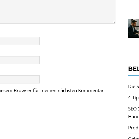
BE
Die S
 diesem Browser für meinen nächsten Kommentar
4 Ti
SEO 
Hand
Produ
Gehe