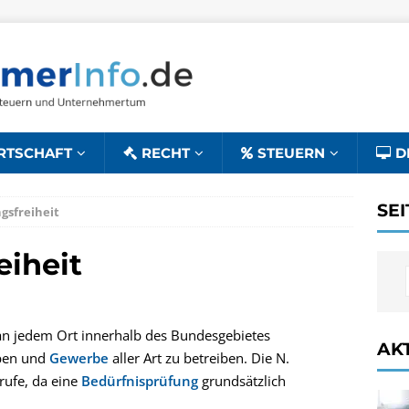
RTSCHAFT
RECHT
STEUERN
D
SE
gsfreiheit
eiheit
h an jedem Ort innerhalb des Bundesgebietes
AK
rben und
Gewerbe
aller Art zu betreiben. Die N.
rufe, da eine
Bedürfnisprüfung
grundsätzlich