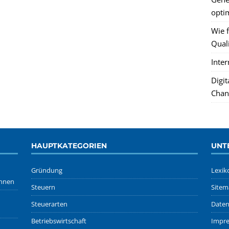
optim
Wie f
Quali
Inte
Digi
Chan
HAUPTKATEGORIEN
UNT
Gründung
Lexik
önnen
Steuern
Sitem
Steuerarten
Daten
Betriebswirtschaft
Impr