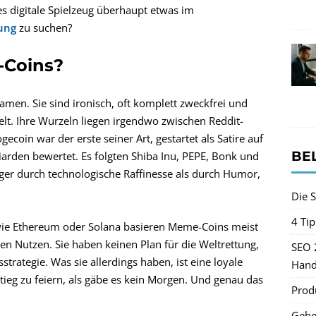
es digitale Spielzeug überhaupt etwas im
ung
zu suchen?
-Coins?
en. Sie sind ironisch, oft komplett zweckfrei und
t. Ihre Wurzeln liegen irgendwo zwischen Reddit-
ecoin war der erste seiner Art, gestartet als Satire auf
BE
liarden bewertet. Es folgten Shiba Inu, PEPE, Bonk und
ger durch technologische Raffinesse als durch Humor,
Die S
4 Ti
 wie Ethereum oder Solana basieren Meme-Coins meist
n Nutzen. Sie haben keinen Plan für die Weltrettung,
SEO 
trategie. Was sie allerdings haben, ist eine loyale
Hand
tieg zu feiern, als gäbe es kein Morgen. Und genau das
Produ
Gehe