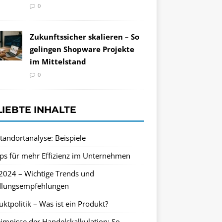
0
Zukunftssicher skalieren – So
gelingen Shopware Projekte
im Mittelstand
0
LIEBTE INHALTE
tandortanalyse: Beispiele
pps für mehr Effizienz im Unternehmen
2024 – Wichtige Trends und
lungsempfehlungen
ktpolitik – Was ist ein Produkt?
imnisse der Handelskalkulation: So