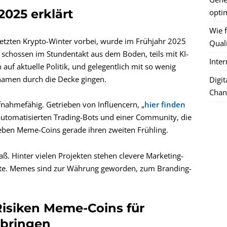
025 erklärt
optim
Wie f
etzten Krypto-Winter vorbei, wurde im Frühjahr 2025
Quali
schossen im Stundentakt aus dem Boden, teils mit KI-
Inte
 auf aktuelle Politik, und gelegentlich mit so wenig
namen durch die Decke gingen.
Digi
Chan
ufnahmefähig. Getrieben von Influencern, „
hier finden
 automatisierten Trading-Bots und einer Community, die
eben Meme-Coins gerade ihren zweiten Frühling.
ß. Hinter vielen Projekten stehen clevere Marketing-
kete. Memes sind zur Währung geworden, zum Branding-
isiken Meme-Coins für
 bringen