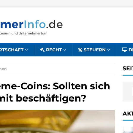
RTSCHAFT
RECHT
STEUERN
D
SE
men
me-Coins: Sollten sich
it beschäftigen?
AK