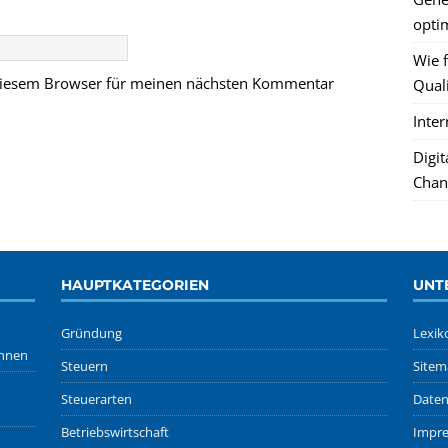
optim
Wie f
 diesem Browser für meinen nächsten Kommentar
Quali
Inte
Digi
Chan
HAUPTKATEGORIEN
UNT
Gründung
Lexik
önnen
Steuern
Sitem
Steuerarten
Daten
Betriebswirtschaft
Impr