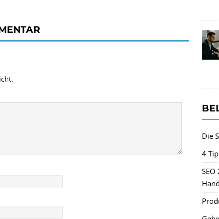
MMENTAR
cht.
BE
Die S
4 Ti
SEO 
Hand
Produ
Gehe