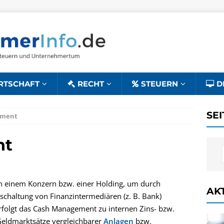
RTSCHAFT
RECHT
STEUERN
D
SE
ement
nt
in einem Konzern bzw. einer Holding, um durch
AK
nschaltung von Finanzintermediären (z. B. Bank)
rfolgt das Cash Management zu internen Zins- bzw.
Geldmarktsätze vergleichbarer
Anlagen
bzw.