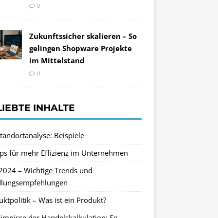
0
Zukunftssicher skalieren – So
gelingen Shopware Projekte
im Mittelstand
0
LIEBTE INHALTE
tandortanalyse: Beispiele
pps für mehr Effizienz im Unternehmen
2024 – Wichtige Trends und
lungsempfehlungen
ktpolitik – Was ist ein Produkt?
imnisse der Handelskalkulation: So