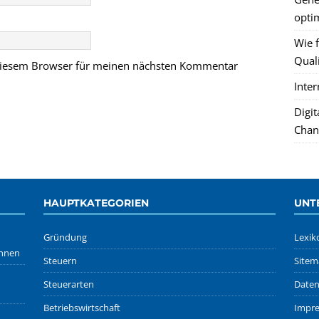
optim
Wie f
Quali
 diesem Browser für meinen nächsten Kommentar
Inte
Digi
Chan
HAUPTKATEGORIEN
UNT
Gründung
Lexik
önnen
Steuern
Sitem
Steuerarten
Daten
Betriebswirtschaft
Impr