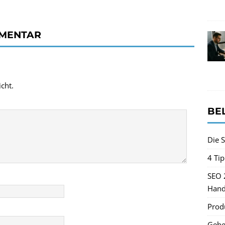
MMENTAR
cht.
BE
Die S
4 Ti
SEO 
Hand
Produ
Gehe