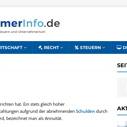
RTSCHAFT
RECHT
STEUERN
D
SE
t
ichten hat. Ein stets gleich hoher
AK
nszahlungen aufgrund der abnehmenden
Schulden
durch
rd, bezeichnet man als Annuität.