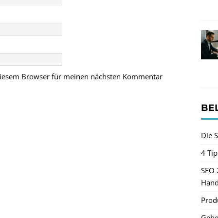
 diesem Browser für meinen nächsten Kommentar
BE
Die S
4 Ti
SEO 
Hand
Produ
Gehe