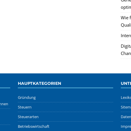
optim
Wie f
Quali
Inte
Digi
Chan
HAUPTKATEGORIEN
UNT
Gründung
Lexik
önnen
Steuern
Sitem
Steuerarten
Daten
Betriebswirtschaft
Impr