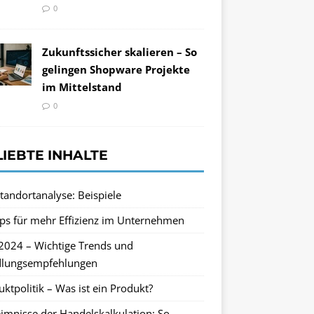
0
Zukunftssicher skalieren – So
gelingen Shopware Projekte
im Mittelstand
0
LIEBTE INHALTE
tandortanalyse: Beispiele
pps für mehr Effizienz im Unternehmen
2024 – Wichtige Trends und
lungsempfehlungen
ktpolitik – Was ist ein Produkt?
imnisse der Handelskalkulation: So