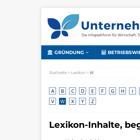
GRÜNDUNG
BETRIEBSWI
Startseite
>
Lexikon
>
W
A
B
C
D
E
F
G
H
I
V
W
X
Y
Z
Lexikon-Inhalte, b