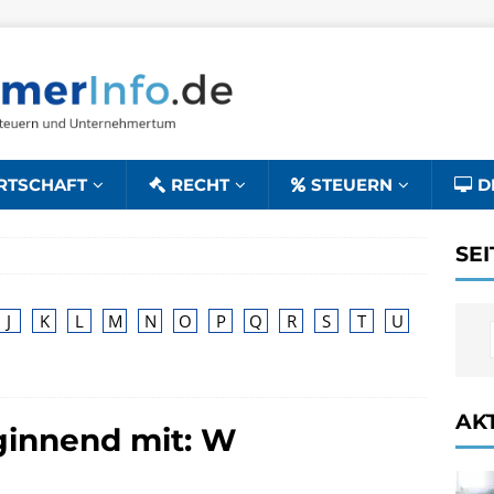
RTSCHAFT
RECHT
STEUERN
D
SE
J
K
L
M
N
O
P
Q
R
S
T
U
AK
eginnend mit: W