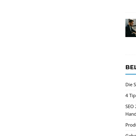
BE
Die S
4 Ti
SEO 
Hand
Produ
Gehe