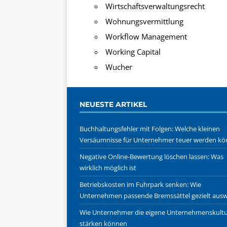
Wirtschaftsverwaltungsrecht
Wohnungsvermittlung
Workflow Management
Working Capital
Wucher
NEUESTE ARTIKEL
Buchhaltungsfehler mit Folgen: Welche kleinen
Versäumnisse für Unternehmer teuer werden k
Negative Online-Bewertung löschen lassen: Was
wirklich möglich ist
Betriebskosten im Fuhrpark senken: Wie
Unternehmen passende Bremssättel gezielt aus
Wie Unternehmer die eigene Unternehmenskult
stärken können