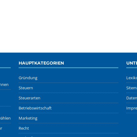
HAUPTKATEGORIEN
UNT
Gründung
Lexik
önnen
Steuern
Sitem
Steuerarten
Daten
Betriebswirtschaft
Impr
wählen
Marketing
ur
Recht