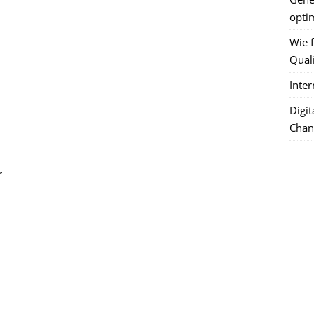
optim
Wie f
Quali
Inte
Digi
Chan
r