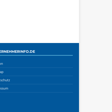
ERNEHMERINFO.DE
on
ap
schutz
essum